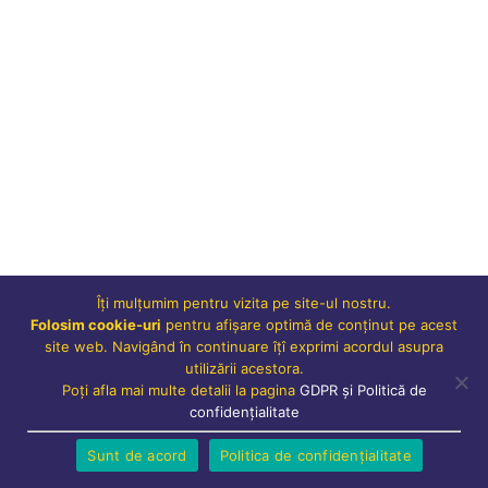
Îți mulțumim pentru vizita pe site-ul nostru.
Folosim cookie-uri
pentru afișare optimă de conținut pe acest
site web. Navigând în continuare îțî exprimi acordul asupra
utilizării acestora.
Poți afla mai multe detalii la pagina
GDPR și Politică de
confidențialitate
Sunt de acord
Politica de confidențialitate