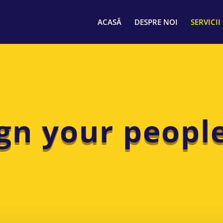
ACASĂ
DESPRE NOI
SERVICII
gn your peopl